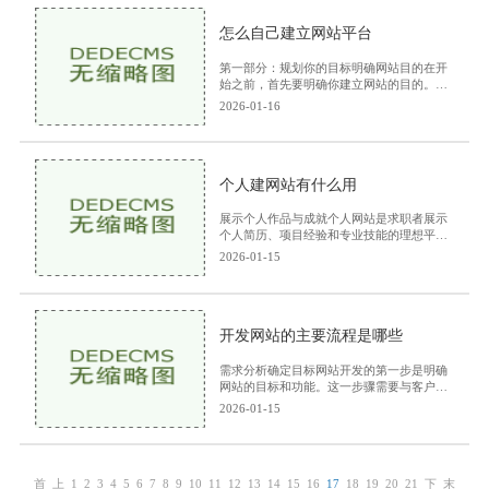
怎么自己建立网站平台
第一部分：规划你的目标明确网站目的在开
始之前，首先要明确你建立网站的目的。是
为了展示个人作品、分享知识、进行电子商
2026-01-16
务，还是建立一个社交平台？明确目标有助
于后续的设
个人建网站有什么用
展示个人作品与成就个人网站是求职者展示
个人简历、项目经验和专业技能的理想平
台。通过网站，你可以创建在线简历：与传
2026-01-15
统纸质简历相比，在线简历更具互动性。你
可以添加链接
开发网站的主要流程是哪些
需求分析确定目标网站开发的第一步是明确
网站的目标和功能。这一步骤需要与客户进
行充分的沟通，了解其需求。目标可以是展
2026-01-15
示公司信息、销售产品、提供服务或是个人
作品展示等
首
上
1
2
3
4
5
6
7
8
9
10
11
12
13
14
15
16
17
18
19
20
21
下
末