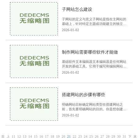
子网站怎么建设
子网站的定义与意义子网站是指在主网站的
基础上，针对特定主题或功能建立的独立页
面或一组页面。它通常具有自己的URL结构
2026-01-02
和内容，目的是为某一特定的受众群体提供
定制化的信息
制作网站需要哪些软件才能做
基础软件文本编辑器文本编辑器是任何网站
开发的基础工具。它用于编写和编辑网站代
码。以下是一些常用的文本编辑器
2026-01-02
Notepad++：一个开源的文本编辑器，支持
多种编程语言，功能强大
搭建网站的步骤有哪些
明确网站目标确定网站类型在搭建网站之
前，首先要明确网站的目的。你是想创建一
个个人博客、一个企业宣传网站，还是一个
2026-01-02
在线商店？不同类型的网站，其设计和功能
需求也有所不
首
上
11
12
13
14
15
16
17
18
19
20
21
22
23
24
25
26
27
28
29
30
31
下
末