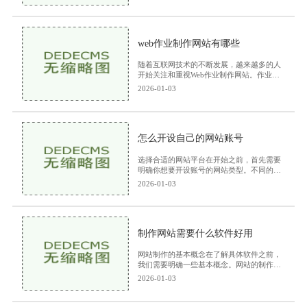
牌知名度增加销售转化提供客户支持发布行
业资讯分析
web作业制作网站有哪些
随着互联网技术的不断发展，越来越多的人
开始关注和重视Web作业制作网站。作业制
作网站通过在线平台提供教育资源和学习支
2026-01-03
持，方便学生在网上完成作业并与教师和同
学交流。本文
怎么开设自己的网站账号
选择合适的网站平台在开始之前，首先需要
明确你想要开设账号的网站类型。不同的平
台有不同的用途，常见的网站平台包括社交
2026-01-03
媒体平台：如Facebook、Instagram、Twitter
等，适合分享个人
制作网站需要什么软件好用
网站制作的基本概念在了解具体软件之前，
我们需要明确一些基本概念。网站的制作通
常包括以下几个步骤规划网站结构：明确网
2026-01-03
站的目标、受众、页面结构等。设计网站界
面：确定网