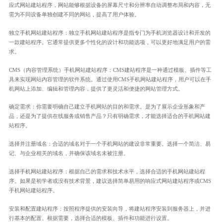
应式网站建站程序，网站能够根据设备的屏幕尺寸和分辨率自动调整布局和内容，无
需为不同设备单独创建不同的网站，提高了用户体验。
独立手机网站建站程序：独立手机网站建站程序是指专门为手机浏览器设计和开发的
一款建站程序。它通常提供更多个性化的设计和功能选项，可以更好地满足用户的需
求。
CMS（内容管理系统）手机网站建站程序：CMS建站程序是一种通过模板、插件等工
具来实现网站内容管理的软件系统。通过使用CMS手机网站建站程序，用户可以在手
机网站上添加、编辑和管理内容，提供了更灵活和便捷的网站管理方式。
确定需求：你需要明确自己建立手机网站的目的和需求。是为了展示企业形象和产
品，还是为了提供在线服务或销售产品？只有明确需求，才能选择适合的手机网站建
站程序。
选择并注册域名：合适的域名对于一个手机网站的建设非常重要。选择一个简洁、易
记、与企业相关的域名，并确保该域名未被注册。
选择手机网站建站程序：根据自己的需求和技术水平，选择合适的手机网站建站程
序。如果是初学者或没有技术背景，建议选择简单易用的响应式网站建站程序或CMS
手机网站建站程序。
安装和配置建站程序：按照程序提供的安装向导，将建站程序安装到服务器上，并进
行基本的配置。根据需要，选择合适的模板、插件和功能进行设置。