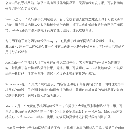
创建自己的手机网站。该平台具有可视化编辑界面，无需编程知识，用户可以轻松地
拖放组件和自定义页面。
Weebly是另一个流行的手机网站建设平台，它拥有强大的拖放建设工具和可视化编辑
功能。用户可以选择从众多的模板中进行选择，并可以自由编辑和设计自己的手机网
站。Weebly还具有强大的电子商务功能，适用于建设在线商店。
专门用于电子商务网站建设的Shopify，也提供了移动版网站的建设服务。通过
Shopify，用户可以轻松地创建一个具有出色用户体验的手机网站，无论是展示商品还
是进行在线销售。
Joomla是一个功能强大且广受欢迎的开源CMS平台。它具有完善的手机网站建设功
能，并提供了各种模板和插件供用户选择。用户可以通过Joomla轻松地建设一个响应
式的手机网站，使其在各种屏幕尺寸和设备上都能有良好的表现。
Squarespace是一个集成了网站建设、内容管理和电子商务功能的平台，同时也支持手
机网站的建设。用户可以选择独特而专业的模板，并通过简单直观的编辑界面定制自
己的手机网站，实现个性化的品牌展示。
Mobirise是一个免费的手机网站建设平台，它提供了大量的预制模板和组件，用户可
以通过拖放的方式快速创建一个现代化且具备响应式设计的手机网站。Mobirise还支
持核心CSS和JavaScript框架，使用户能够更加灵活地进行网站的定制和扩展。
Duda是一个专注于移动网站的建设平台，它提供了丰富的模板和工具，帮助用户创建